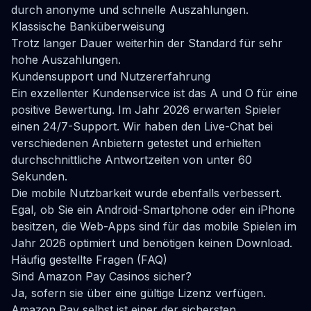
durch anonyme und schnelle Auszahlungen.
Klassische Banküberweisung
Trotz langer Dauer weiterhin der Standard für sehr
hohe Auszahlungen.
Kundensupport und Nutzererfahrung
Ein exzellenter Kundenservice ist das A und O für eine
positive Bewertung. Im Jahr 2026 erwarten Spieler
einen 24/7-Support. Wir haben den Live-Chat bei
verschiedenen Anbietern getestet und erhielten
durchschnittliche Antwortzeiten von unter 60
Sekunden.
Die mobile Nutzbarkeit wurde ebenfalls verbessert.
Egal, ob Sie ein Android-Smartphone oder ein iPhone
besitzen, die Web-Apps sind für das mobile Spielen im
Jahr 2026 optimiert und benötigen keinen Download.
Häufig gestellte Fragen (FAQ)
Sind Amazon Pay Casinos sicher?
Ja, sofern sie über eine gültige Lizenz verfügen.
Amazon Pay selbst ist einer der sichersten