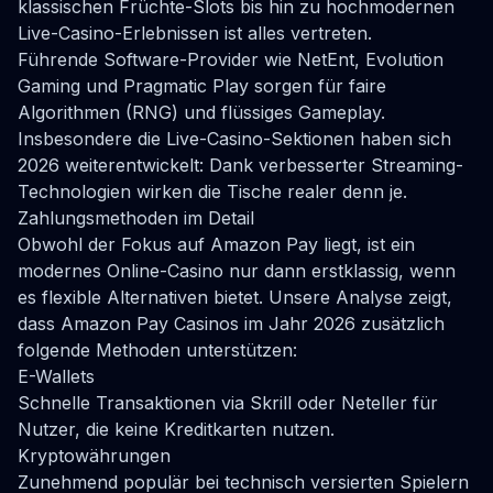
klassischen Früchte-Slots bis hin zu hochmodernen
Live-Casino-Erlebnissen ist alles vertreten.
Führende Software-Provider wie NetEnt, Evolution
Gaming und Pragmatic Play sorgen für faire
Algorithmen (RNG) und flüssiges Gameplay.
Insbesondere die Live-Casino-Sektionen haben sich
2026 weiterentwickelt: Dank verbesserter Streaming-
Technologien wirken die Tische realer denn je.
Zahlungsmethoden im Detail
Obwohl der Fokus auf Amazon Pay liegt, ist ein
modernes Online-Casino nur dann erstklassig, wenn
es flexible Alternativen bietet. Unsere Analyse zeigt,
dass Amazon Pay Casinos im Jahr 2026 zusätzlich
folgende Methoden unterstützen:
E-Wallets
Schnelle Transaktionen via Skrill oder Neteller für
Nutzer, die keine Kreditkarten nutzen.
Kryptowährungen
Zunehmend populär bei technisch versierten Spielern